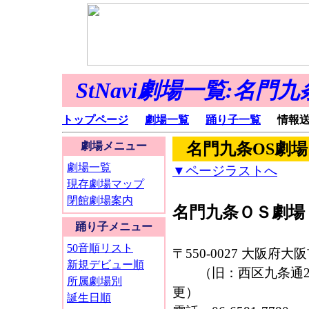
StNavi劇場一覧:名門
トップページ
劇場一覧
踊り子一覧
情報送
劇場メニュー
名門九条OS劇場
劇場一覧
▼ページラストへ
現存劇場マップ
閉館劇場案内
名門九条ＯＳ劇場
踊り子メニュー
50音順リスト
〒550-0027 大阪府大
新規デビュー順
（旧：西区九条通2丁
所属劇場別
更）
誕生日順