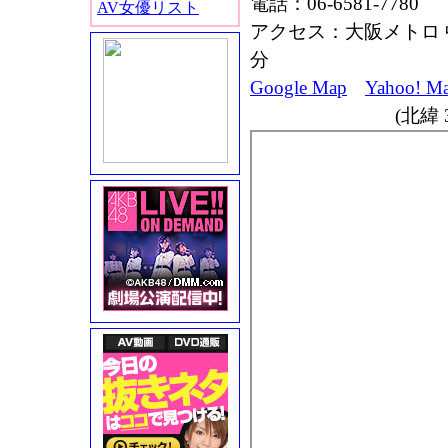
電話：06-6581-7780
AV女優リスト
アクセス：大阪メトロ 
分
Google Map
Yahoo! M
(北緯 3