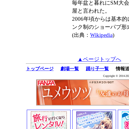
毎年盆と暮れにSM大
屋と言われた。
2006年頃からは基本
ンク制のショーパブ形
(出典：
Wikipedia
)
▲ページトップへ
トップページ
劇場一覧
踊り子一覧
情報送
Copyright © 2014-202